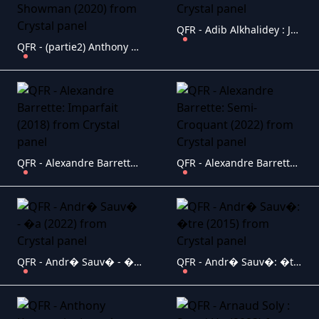
QFR - Adib Alkhalidey : Je t'aime (2015)
QFR - (partie2) Anthony Kavanagh - Showman (2020)
QFR - Alexandre Barrette: Imparfait (2018)
QFR - Alexandre Barrette: Semi-Croquant (2022)
QFR - Andr� Sauv� - �a (2022)
QFR - Andr� Sauv�: �tre (2015)