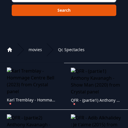
Choose a category to search in :
movies
Qc Spectacles
Home
Playlist of Crystal OTT IPTV panel
Karl Tremblay - Hommage Centre Bell (2023)
QFR - (partie1) Anthony Kavanagh - Show Man (2020)