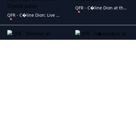
QFR - C�line Dion at the BBC (2022)
QFR - C�line Dion: Live In Las Vegas - A New Day... (2007)
QFR - Dominic et Martin - Juste (2021)
QFR - D�cembre, la grande fresque du temps des f�tes sign�e Qu�bec Issime (2020)
QFR - Fabien Cloutier - Assume (2018)
QFR - Fabien Cloutier - Scotstown et Cranbourne (2015)