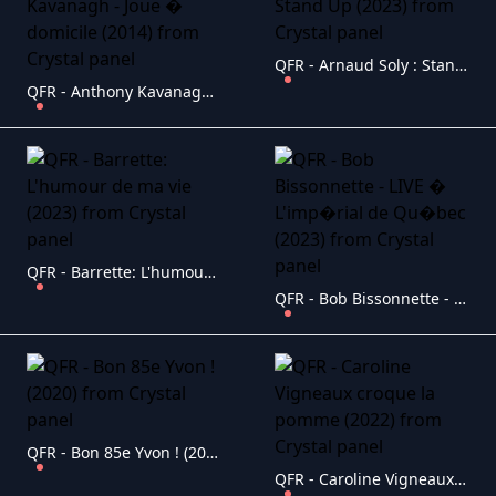
QFR - Arnaud Soly : Stand Up (2023)
QFR - Anthony Kavanagh - Joue � domicile (2014)
QFR - Barrette: L'humour de ma vie (2023)
QFR - Bob Bissonnette - LIVE � L'imp�rial de Qu�bec (2023)
QFR - Bon 85e Yvon ! (2020)
QFR - Caroline Vigneaux croque la pomme (2022)