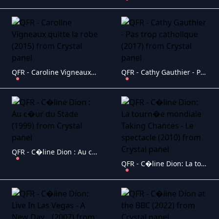
QFR - Caroline Vigneaux quitte la robe (2015)
QFR - Cathy Gauthier - Pas trop catholique (2017)
QFR - C�line Dion : Au c�ur du Stade (1999)
QFR - C�line Dion: La tourn�e mondiale Taking Chances - Le spectacle (2010)