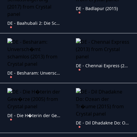
DE - Badlapur (2015)
DE - Baahubali 2: Die Schlussfolgerung (2017)
DE - Chennai Express (2013)
DE - Besharam: Unversch�mt schamlos (2013)
DE - Die H�terin der Gew�rze (2005)
DE - Dil Dhadakne Do: Ozean der Tr�ume (2015)