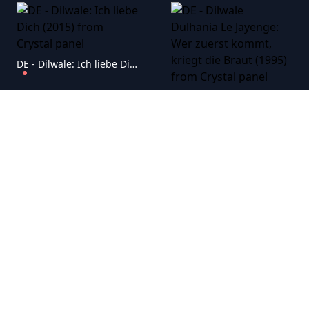
DE - Dilwale: Ich liebe Dich (2015)
DE - Dilwale Dulhania Le Jayenge: Wer zuerst kommt, kriegt die Braut (1995)
DE - Don 2: Das Spiel geht weiter (2011)
DE - Du liebst mich, du liebst mich nicht: Jaane Tu... Ya Jaane Na (2008)