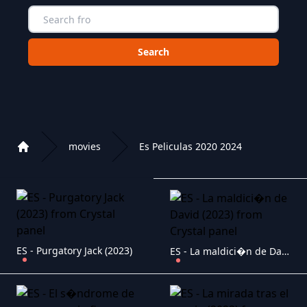
Choose a category to search in :
movies
Es Peliculas 2020 2024
Home
Playlist of Crystal OTT IPTV panel
ES - Purgatory Jack (2023)
ES - La maldici�n de David (2023)