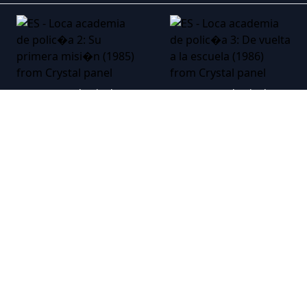
ES - Loca academia de polic�a 2: Su primera misi�n (1985)
ES - Loca academia de polic�a 3: De vuelta a la escuela (1986)
ES - Loca academia de polic�a 4: Los ciudadanos se defienden (1987)
ES - Loca academia de polic�a 5: Operaci�n Miami Beach - (1988)