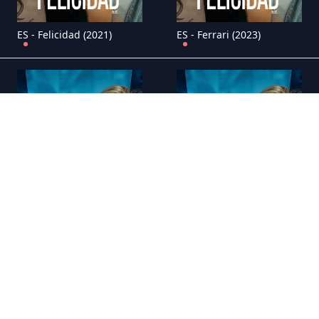
ES - Felicidad (2021)
ES - Ferrari (2023)
ES - Garc�a y Garc�a - (2021)
ES - Golda (2023)