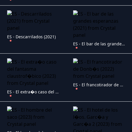
ES - Descarrilados (2021)
ES - El bar de las grandes esperanzas (2021)
ES - El francotirador de Donb�s (2022)
ES - El extra�o caso del fantasma claustrof�bico (2023)