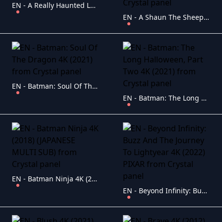
EN - A Really Haunted Loud House 4K (2023)
EN - A Shaun The Sheep Movie: Farmageddon 4K (2019) Aardman
EN - Batman: Soul Of The Dragon 4K (2021)
EN - Batman: The Long Halloween, Part Two 4K (2021)
EN - Batman Ninja 4K (2018) (JAPANESE MULTI SUB)
EN - Beyond Infinity: Buzz And The Journey To Lightyear 4K (2022) PIXAR