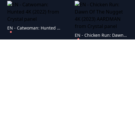
EN - Catwoman: Hunted 4K (2022)
EN - Chicken Run: Dawn Of The Nugget 4K (2023) AARDMAN
EN - Cinderella 4K (1950)
EN - Chip 'n Dale: Rescue Rangers 4K (2022)
EN - Coco 4K (2017) PIXAR
EN - Coraline 4K (2009) HENRY SELICK