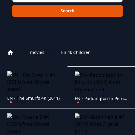
Choose a category to search in :
movies
En 4k Children
Home
Playlist of Crystal OTT IPTV panel
EN - The Smurfs 4K (2011)
EN - Paddington In Peru 4K (2024)