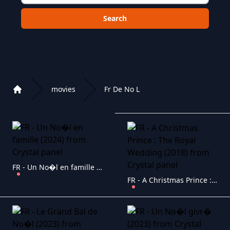
Choose a category to search in :
movies
Fr De No L
Home
Playlist of Crystal OTT IPTV panel
FR - Un No�l en famille (2024)
FR - A Christmas Prince : The Royal Wedding (2018)