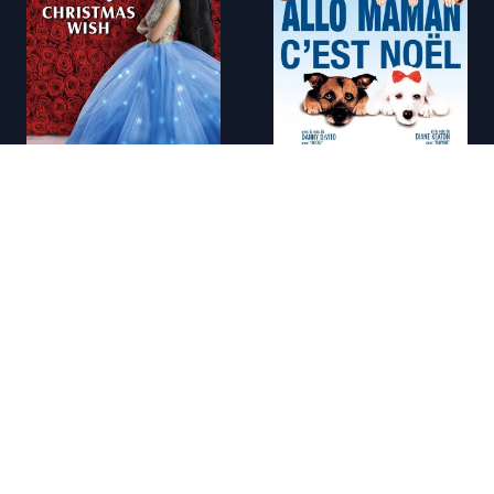
FR - A Cinderella Story: Christmas Wish (2019)
FR - All� maman, c'est No�l (1993)
FR - Appelez-moi le P�re No�l !
FR - A Taste of Christmas (2020)