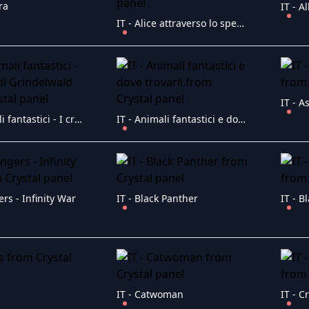
ra
IT - A
IT - Alice attraverso lo specchio
IT - A
IT - Animali fantastici - I crimini di Grindelwald
IT - Animali fantastici e dove trovarli
ers - Infinity War
IT - Black Panther
IT - 
IT - Catwoman
IT - C