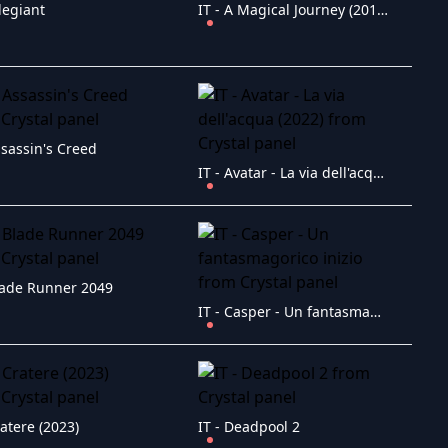
llegiant
IT - A Magical Journey (2019)
ssassin's Creed
IT - Avatar - La via dell'acqua (2022)
Blade Runner 2049
IT - Casper - Un fantasmagorico inizio
ratere (2023)
IT - Deadpool 2