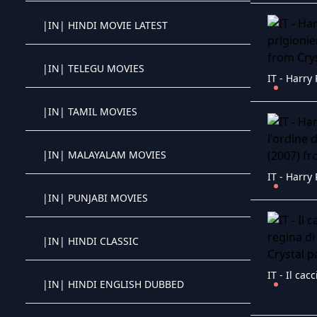
Crystal OTT IPTV panel
|IN| HINDI MOVIE LATEST
Crystal OTT IPTV panel
|IN| TELEGU MOVIES
Crystal OTT IPTV panel
|IN| TAMIL MOVIES
Crystal OTT IPTV panel
|IN| MALAYALAM MOVIES
Crystal OTT IPTV panel
|IN| PUNJABI MOVIES
Crystal OTT IPTV panel
|IN| HINDI CLASSIC
Crystal OTT IPTV panel
|IN| HINDI ENGLISH DUBBED