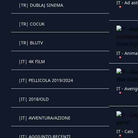
IT - Ad ast
Crystal OTT IPTV panel
|TR| DUBLAJ SINEMA
Crystal OTT IPTV panel
|TR| COCUK
Crystal OTT IPTV panel
|TR| BLUTV
Crystal OTT IPTV panel
|IT| 4K FILM
Crystal OTT IPTV panel
|IT| PELLICOLA 2019/2024
IT - Aveng
Crystal OTT IPTV panel
|IT| 2018/OLD
Crystal OTT IPTV panel
|IT| AVVENTURA/AZIONE
IT - Cats
Crystal OTT IPTV panel
|IT| AGGIUNTO RECENTI