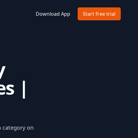
Download App
Start free trial
y
es |
a category on