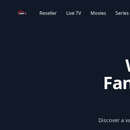
Your Company
Reseller
Live TV
Movies
Series
|ES| MAFIA
|SPT| SPORT UFC
|SPT| SPORT WWE
|SPT| GLORY
Fan
WORLDCUP 2022
|SE| MUSIK
Discover a v
|SE| FILM 2019 - 2025