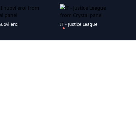
 nuovi eroi
IT - Justice League
IT - L'Impero colpisce ancora
IT - L'uomo che uccise Hitler e poi il Bigfoot
a renna (1989)
IT - La Torre Nera