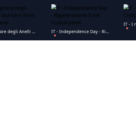
IT - I
IT - Il Signore degli Anelli - Le due torri
IT - Independence Day - Rigenerazione
IT - Kong: Skull Island
IT - La famiglia Claus 2 (2021)
IT - L
IT - La memoria dell'acqua (2022)