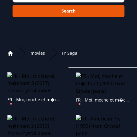
Choose a category to search in :
movies
Fr Saga
Home
Playlist of Crystal OTT IPTV panel
FR - Moi, moche et m�chant 3 (2017)
FR - Moi, moche et m�chant (2010)