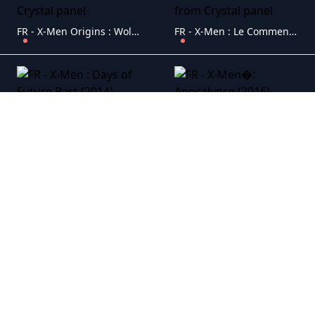
FR - X-Men Origins : Wolverine (2009)
FR - X-Men : Le Commencement (2011)
FR - X-Men : Days of Future Past (2014)
FR - X-Men�: Apocalypse (2016)
FR - X-Men (2000)
FR - X-Men : L'Affrontement final (2006)