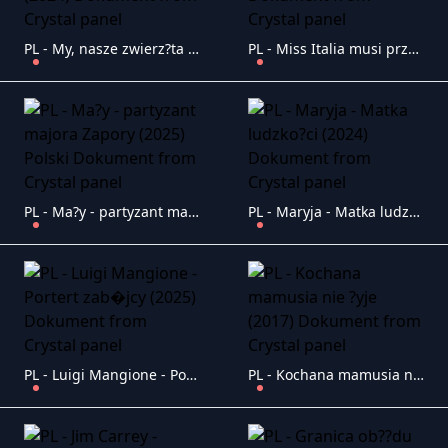
PL - My, nasze zwierz?ta i wojna (2024) Dokument
PL - Miss Italia musi przetrwa? (2024) Dokument
PL - Ma?y - partyzant majora Zapory (2025) Polski Dokument
PL - Maryja - Matka ludzko?ci (2024) Dokument
PL - Luigi Mangione - Portert zab�jcy (2025) Dokument
PL - Kochana mamusia nie ?yje (2017) Dokument