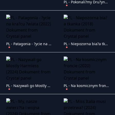
PL - Pokonali?my Dru?yn? marze? (2025) Dokument
PL - Patagonia - ?ycie na kra?cu ?wiata (2022) Dokument
PL - Niepozorna bia?a tkanka (2018) Dokument
PL - Nazywali go Mostly Harmless (2024) Dokument
PL - Na kosmicznym froncie (2020) Dokument