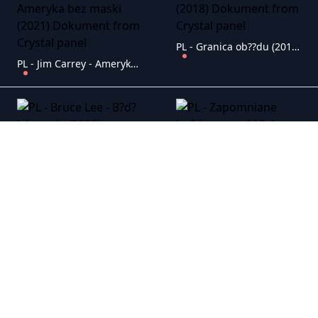
PL - Granica ob??du (2018) Dokument
PL - Jim Carrey - Ameryka bez maski (2021) Dokument
PL - Bruce Lee - B?d? jak woda (2020) Dokument
PL - Zapomniane kr�lowe epoki ?elaza (2023) Dokument
PL - Wyprawa na Devil's Thumb (2024) Dokument
PL - Wojenny stan (2024) Polski Dokument