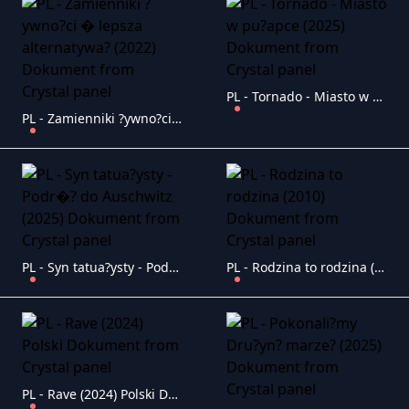
PL - Tornado - Miasto w pu?apce (2025) Dokument
PL - Zamienniki ?ywno?ci � lepsza alternatywa? (2022) Dokument
PL - Syn tatua?ysty - Podr�? do Auschwitz (2025) Dokument
PL - Rodzina to rodzina (2010) Dokument
PL - Rave (2024) Polski Dokument