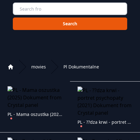
Choose a category to search in :
movies
Pl Dokumentalne
Home
Playlist of Crystal OTT IPTV panel
PL - Mama oszustka (2025) Dokument
PL - ??dza krwi - portret psychopaty (2021) Dokument