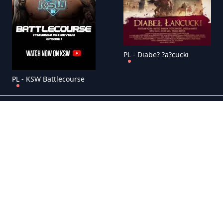
PL - Diabe? ?a?cucki
PL - KSW Battlecourse
PL - U Pana Boga w Kr�lowym Mo?cie