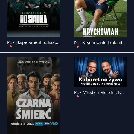
PL - Eksperyment: odsiadka
PL - Krychowiak: krok od szczytu (2025)
PL - M?odzi i Moralni. Nad m?tn? rzek?