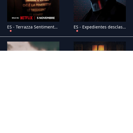
ES - Terrazza Sentimento: Del esplendor al horror (2025) (IT)
ES - Expedientes desclasificados con David Duchovny (2025) (US)
ES - Meu Ayrton, por Adriane Galisteu (2025) (BR)
ES - Expediente Vallecas (2025) (ES)